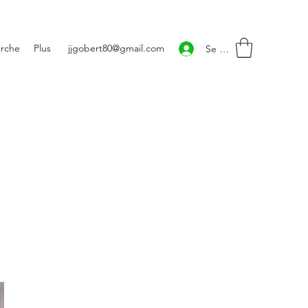
rche
Plus
jjgobert80@gmail.com
Se connecter