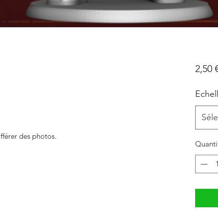
2,50 
Echel
Séle
fférer des photos.
Quanti