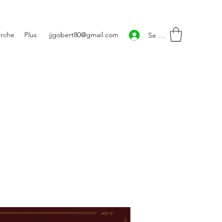
rche
Plus
jjgobert80@gmail.com
Se connecter