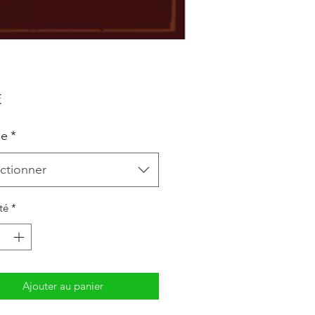
Prix
€
le
*
ctionner
té
*
Ajouter au panier