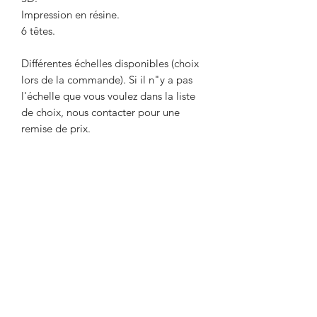
Impression en résine.
6 têtes.
Différentes échelles disponibles (choix
lors de la commande). Si il n"y a pas
l'échelle que vous voulez dans la liste
de choix, nous contacter pour une
remise de prix.
Livré non peint. La couleur peut
différer des photos.
Délai maximum de 2 semaines entre le
paiement et l'expédition. Délai
nécessaire pour l'impression de l'objet.
Envoi par Mondial Relay. Avant de
payer, indiquer le point relais de votre
choix dans la remarque.