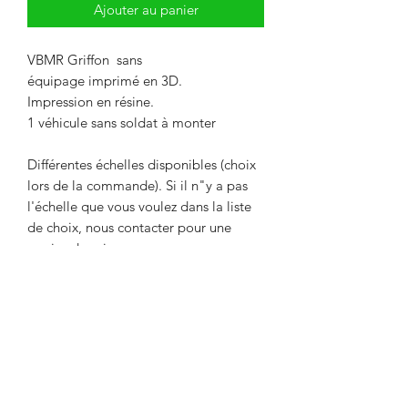
Ajouter au panier
VBMR Griffon sans
équipage imprimé en 3D.
Impression en résine.
1 véhicule sans soldat à monter
Différentes échelles disponibles (choix
lors de la commande). Si il n"y a pas
l'échelle que vous voulez dans la liste
de choix, nous contacter pour une
remise de prix.
Livré non peint. La couleur peut
différer des photos.
Délai maximum de 2 semaines entre le
paiement et l'expédition. Délai
nécessaire pour l'impression de l'objet.