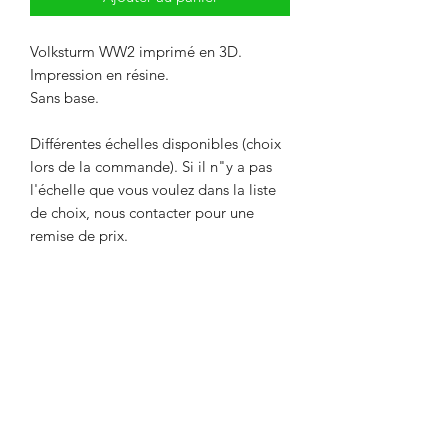
Volksturm WW2 imprimé en 3D.
Impression en résine.
Sans base.
Différentes échelles disponibles (choix
lors de la commande). Si il n"y a pas
l'échelle que vous voulez dans la liste
de choix, nous contacter pour une
remise de prix.
Livré non peint. La couleur peut
différer des photos.
Délai maximum de 2 semaines entre le
paiement et l'expédition. Délai
nécessaire pour l'impression de l'objet.
Envoi par Mondial Relay. Avant de